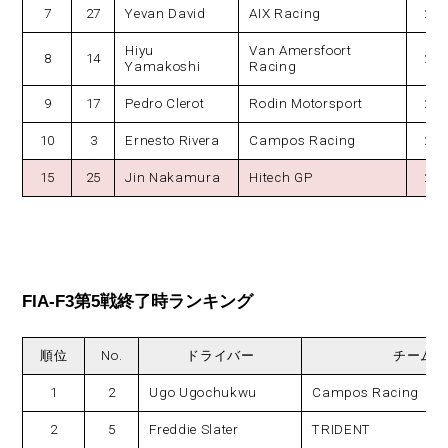
7
27
Yevan David
AIX Racing
21
Hiyu
Van Amersfoort
8
14
21
Yamakoshi
Racing
9
17
Pedro Clerot
Rodin Motorsport
21
10
3
Ernesto Rivera
Campos Racing
21
15
25
Jin Nakamura
Hitech GP
21
FIA-F3第5戦終了時ランキング
順位
No.
ドライバー
チーム
1
2
Ugo Ugochukwu
Campos Racing
2
5
Freddie Slater
TRIDENT