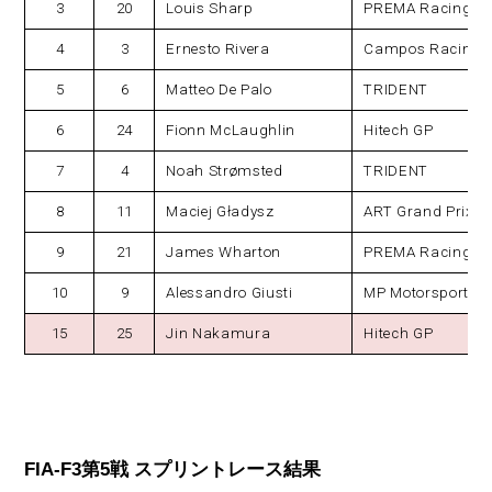
3
20
Louis Sharp
PREMA Racing
4
3
Ernesto Rivera
Campos Racing
5
6
Matteo De Palo
TRIDENT
6
24
Fionn McLaughlin
Hitech GP
7
4
Noah Strømsted
TRIDENT
8
11
Maciej Gładysz
ART Grand Prix
9
21
James Wharton
PREMA Racing
10
9
Alessandro Giusti
MP Motorsport
15
25
Jin Nakamura
Hitech GP
FIA-F3第5戦 スプリントレース結果