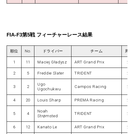
FIA-F3第5戦 フィーチャーレース結果
順位
No.
ドライバー
チーム
周回
1
11
Maciej Gładysz
ART Grand Prix
21
2
5
Freddie Slater
TRIDENT
21
Ugo
3
2
Campos Racing
21
Ugochukwu
4
20
Louis Sharp
PREMA Racing
21
Noah
5
4
TRIDENT
21
Strømsted
6
12
Kanato Le
ART Grand Prix
21