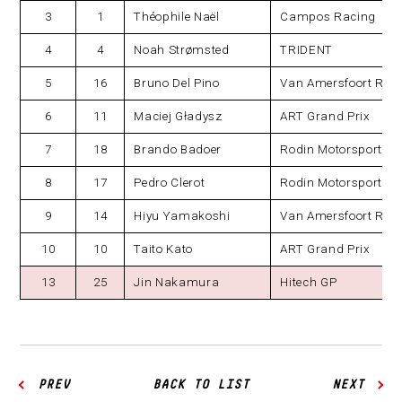
3
1
Théophile Naël
Campos Racing
4
4
Noah Strømsted
TRIDENT
5
16
Bruno Del Pino
Van Amersfoort Rac
6
11
Maciej Gładysz
ART Grand Prix
7
18
Brando Badoer
Rodin Motorsport
8
17
Pedro Clerot
Rodin Motorsport
9
14
Hiyu Yamakoshi
Van Amersfoort Rac
10
10
Taito Kato
ART Grand Prix
13
25
Jin Nakamura
Hitech GP
PREV
BACK TO LIST
NEXT