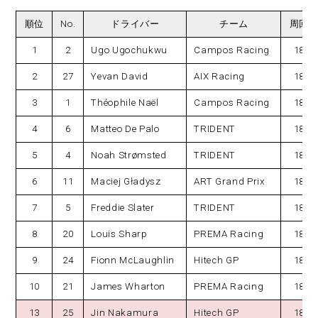
順位
No.
ドライバー
チーム
周回
1
2
Ugo Ugochukwu
Campos Racing
18
2
27
Yevan David
AIX Racing
18
3
1
Théophile Naël
Campos Racing
18
4
6
Matteo De Palo
TRIDENT
18
5
4
Noah Strømsted
TRIDENT
18
6
11
Maciej Gładysz
ART Grand Prix
18
7
5
Freddie Slater
TRIDENT
18
8
20
Louis Sharp
PREMA Racing
18
9
24
Fionn McLaughlin
Hitech GP
18
10
21
James Wharton
PREMA Racing
18
13
25
Jin Nakamura
Hitech GP
18