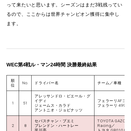
って来たいと思います。シーズンはまだ3戦残ってい
るので、ここからは世界チャンピオン獲得に集中し
ます。
WEC第4戦ル・マン24時間 決勝最終結果
順
No.
ドライバー名
チーム／車種
位
アレッサンドロ・ピエール・グ
イディ
フェラーリAFコル
1
51
ジェームス・カラド
フェラーリ 499P
アントニオ・ジョビナッツ
セバスチャン・ブエミ
TOYOTA GAZOO
2
8
ブレンドン・ハートレー
Racing／
平川亮
トヨタ GR010 HYB