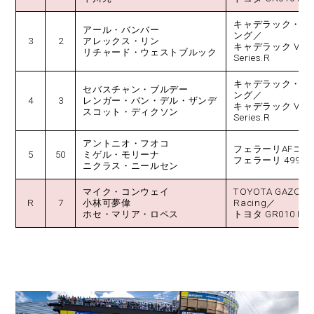
キャデラック・レ
アール・バンバー
ング／
3
2
アレックス・リン
キャデラック V-
リチャード・ウェストブルック
Series.R
キャデラック・レ
セバスチャン・ブルデー
ング／
4
3
レンガー・バン・デル・ザンデ
キャデラック V-
スコット・ディクソン
Series.R
アントニオ・フオコ
フェラーリAFコル
5
50
ミゲル・モリーナ
フェラーリ 499P
ニクラス・ニールセン
マイク・コンウェイ
TOYOTA GAZOO
R
7
小林可夢偉
Racing／
ホセ・マリア・ロペス
トヨタ GR010 HYB