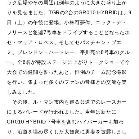
ック広場やその周辺は例年のように大きな盛り上が
りを見せました。TGRの2台のGR010 HYBRIDは、9
日（土）の午後に登場。小林可夢偉、ニック・デ・
フリースと急遽7号車をドライブすることとなったホ
セ・マリア・ロペス、そしてセバスチャン・ブエ
ミ、ブレンドン・ハートレー、平川亮の8号車のクル
ー、全6名が特設ステージに上がりトークショーで今
大会での健闘を誓ったあと、恒例のチーム記念撮影
を行い、集まった多くのファンの皆様との交流を楽
しみました。
その後、ル・マン市内を巡る公道でのレースカー
によるパレードが行われました。今年は新たに
GR010 HYBRID 7号車を含むハイパーカーも加わ
り、沿道を埋め尽くした大観衆に勇姿を披露しまし