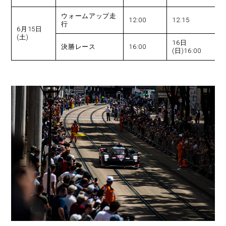
ウォームアップ走
12:00
12:15
1
行
6月15日
(土)
16日
決勝レース
16:00
2
(日)16:00