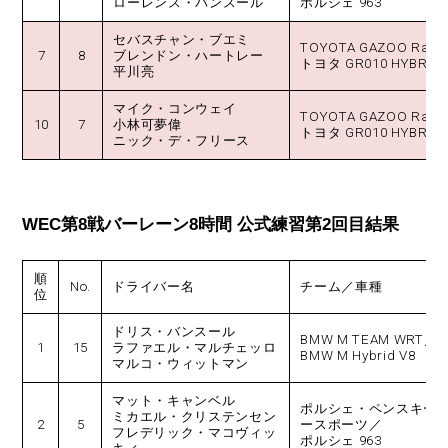
ローレンス・バンスール
ポルシェ 963
セバスチャン・ブエミ
TOYOTA GAZOO Raci
7
8
ブレンドン・ハートレー
トヨタ GR010 HYBRID
平川亮
マイク・コンウェイ
TOYOTA GAZOO Raci
10
7
小林可夢偉
トヨタ GR010 HYBRID
ニック・デ・フリース
WEC第8戦バーレーン8時間 公式練習第2回目結果
順
No.
ドライバー名
チーム／車種
位
ドリス・バンスール
BMW M TEAM WRT／
1
15
ラファエル・マルチェッロ
BMW M Hybrid V8
マルコ・ウィットマン
マット・キャンベル
ポルシェ・ペンスキー
ミカエル・クリステンセン
2
5
ースポーツ／
フレデリック・マコヴィッ
ポルシェ 963