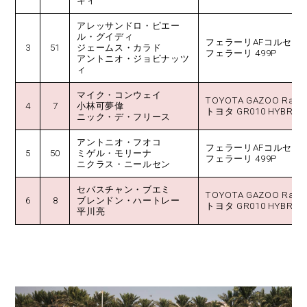
キィ
アレッサンドロ・ピエー
ル・グイディ
フェラーリAFコルセ／
3
51
ジェームス・カラド
フェラーリ 499P
アントニオ・ジョビナッツ
ィ
マイク・コンウェイ
TOYOTA GAZOO Raci
4
7
小林可夢偉
トヨタ GR010 HYBRID
ニック・デ・フリース
アントニオ・フオコ
フェラーリAFコルセ／
5
50
ミゲル・モリーナ
フェラーリ 499P
ニクラス・ニールセン
セバスチャン・ブエミ
TOYOTA GAZOO Raci
6
8
ブレンドン・ハートレー
トヨタ GR010 HYBRID
平川亮