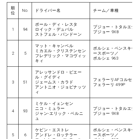
順
No.
ドライバー名
チーム／車種
位
ポール・ディ・レスタ
プジョー・トタルエナ
1
94
ロイック・デュバル
プジョー 9X8
ストフェル・バンドーン
マット・キャンベル
ポルシェ・ペンスキー
ミカエル・クリステンセン
2
5
ースポーツ／
フレデリック・マコヴィッ
ポルシェ 963
キィ
アレッサンドロ・ピエー
ル・グイディ
フェラーリAFコルセ／
3
51
ジェームス・カラド
フェラーリ 499P
アントニオ・ジョビナッツ
ィ
ミケル・イェンセン
ニコ・ミュラー
プジョー・トタルエナ
4
93
ジャン-エリック・ベルニ
プジョー 9X8
ュ
ケビン・エストレ
ポルシェ・ペンスキー
5
6
アンドレ・ロッテラー
ースポーツ／