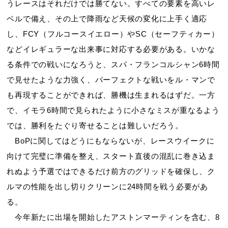
うレースはそれだけでは勝てない。すべての要素を高いレ
ベルで備え、その上で降雨など天候の変化に上手く適応
し、FCY（フルコースイエロー）やSC（セーフティカー）
などイレギュラーな出来事に対応する必要がある。いかな
る条件での戦いになろうと、スパ・フランコルシャン6時間
で見せたような力強く、パーフェクトな戦いをル・マンで
も再現することができれば、勝機は生まれるはずだ。一方
で、イモラ6時間で見られたように小さなミスが重なるよう
では、勝利をたぐり寄せることは難しいだろう。
BoPに関してはどうにもならないが、レースウイークに
向けて完璧に準備を整え、スタート直後の混乱に巻き込ま
れぬよう予選ではできるだけ前方のグリッドを確保し、ク
ルマの性能を出し切りクリーンに24時間を戦う必要があ
る。
今年新たに出場を開始したアストンマーティンを含む、8