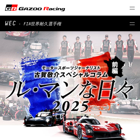
WEC
- FIA世界耐久選⼿権