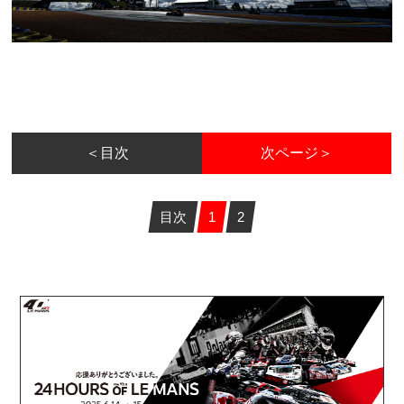
＜目次
次ページ＞
目次
1
2