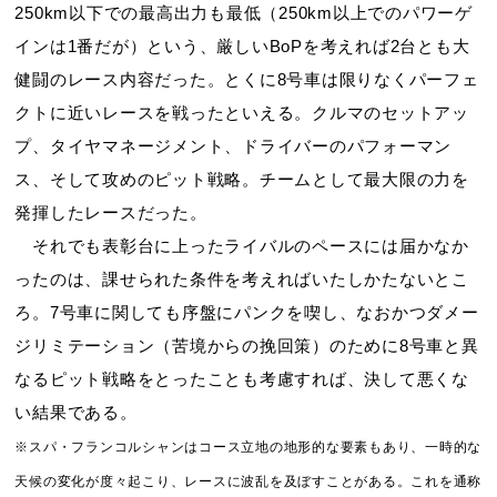
250km以下での最高出力も最低（250km以上でのパワーゲ
インは1番だが）という、厳しいBoPを考えれば2台とも大
健闘のレース内容だった。とくに8号車は限りなくパーフェ
クトに近いレースを戦ったといえる。クルマのセットアッ
プ、タイヤマネージメント、ドライバーのパフォーマン
ス、そして攻めのピット戦略。チームとして最大限の力を
発揮したレースだった。
それでも表彰台に上ったライバルのペースには届かなか
ったのは、課せられた条件を考えればいたしかたないとこ
ろ。7号車に関しても序盤にパンクを喫し、なおかつダメー
ジリミテーション（苦境からの挽回策）のために8号車と異
なるピット戦略をとったことも考慮すれば、決して悪くな
い結果である。
※スパ・フランコルシャンはコース立地の地形的な要素もあり、一時的な
天候の変化が度々起こり、レースに波乱を及ぼすことがある。これを通称