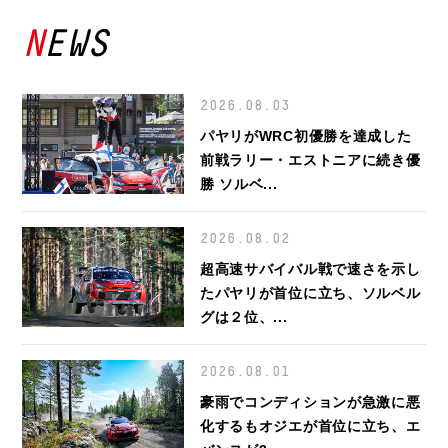
NEWS
2026.08.03
パヤリがWRC初優勝を達成した
前戦ラリー・エストニアに続き優
勝 ソルベ...
2026.08.02
超高速サバイバル戦で速さを示し
たパヤリが首位に立ち、ソルベル
グは２位、...
2026.08.01
豪雨でコンディションが急激に悪
化するもオジエが首位に立ち、エ