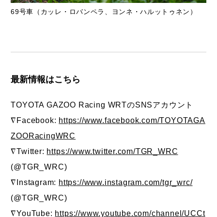
69号車（カッレ・ロバンペラ、ヨンネ・ハルットゥネン）
最新情報はこちら
TOYOTA GAZOO Racing WRTのSNSアカウント
∇Facebook:
https://www.facebook.com/TOYOTAGA
ZOORacingWRC
∇Twitter:
https://www.twitter.com/TGR_WRC
(@TGR_WRC)
∇Instagram:
https://www.instagram.com/tgr_wrc/
(@TGR_WRC)
∇YouTube:
https://www.youtube.com/channel/UCCt