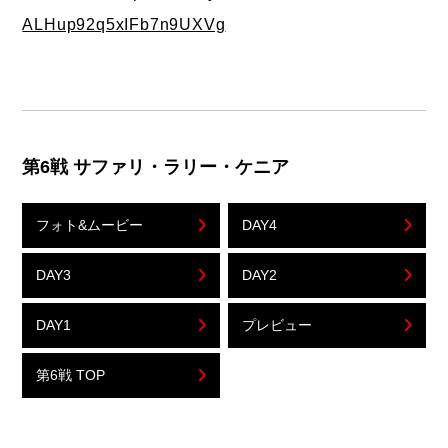
ALHup92q5xIFb7n9UXVg
第6戦 サファリ・ラリー・ケニア
フォト&ムービー
DAY4
DAY3
DAY2
DAY1
プレビュー
第6戦 TOP