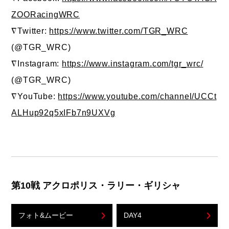
ZOORacingWRC
∇Twitter:
https://www.twitter.com/TGR_WRC
(@TGR_WRC)
∇Instagram:
https://www.instagram.com/tgr_wrc/
(@TGR_WRC)
∇YouTube:
https://www.youtube.com/channel/UCCt
ALHup92q5xIFb7n9UXVg
第10戦 アクロポリス・ラリー・ギリシャ
フォト&ムービー
DAY4