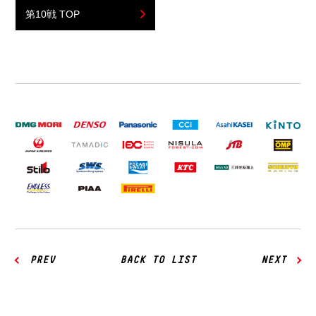
第10戦 TOP
PREV
BACK TO LIST
NEXT