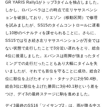
GR YARIS Rally1がトップ3タイムを独占しました。
しかし、ロバンペラはこの時点で左リヤサスペンシ
ョンを破損しており、リエゾン（移動区間）で修理
を試みましたが、SS15のタイムコントロールに遅着
し10秒のペナルティを課せられることに。さらに、
SS15では引き続き左リヤサスペンションが万全では
ない状態で走行したことで3分近い遅れをとり、総合
4位に後退しました。エバンスは雨脚が強まったタイ
ミングでの走行だったこともあり大幅にタイムを失
いましたが、それでも首位を守ることに成功。総合2
位に順位を上げたオィット・タナックに2分50.4秒、
総合3位に順位を上げた勝田に3分40.1秒という差を
つけ、デイ3の最終ステージに駒を進めました。
デイ3最終のSS16「ソイサンブ2」は、雨が降る中ス