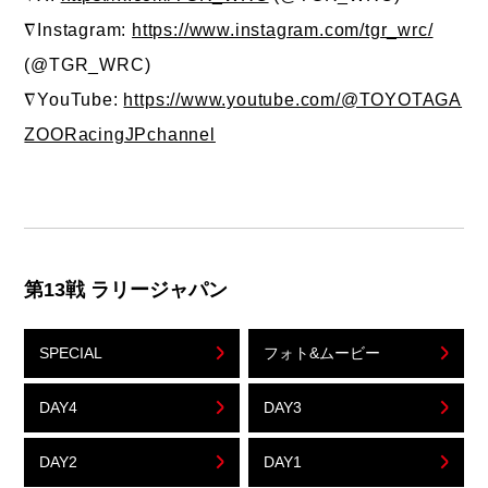
∇Instagram:
https://www.instagram.com/tgr_wrc/
(@TGR_WRC)
∇YouTube:
https://www.youtube.com/@TOYOTAGA
ZOORacingJPchannel
第13戦 ラリージャパン
SPECIAL
フォト&ムービー
DAY4
DAY3
DAY2
DAY1