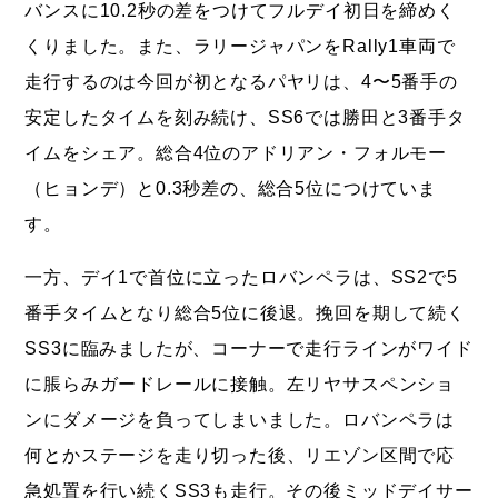
バンスに10.2秒の差をつけてフルデイ初日を締めく
くりました。また、ラリージャパンをRally1車両で
走行するのは今回が初となるパヤリは、4〜5番手の
安定したタイムを刻み続け、SS6では勝田と3番手タ
イムをシェア。総合4位のアドリアン・フォルモー
（ヒョンデ）と0.3秒差の、総合5位につけていま
す。
一方、デイ1で首位に立ったロバンペラは、SS2で5
番手タイムとなり総合5位に後退。挽回を期して続く
SS3に臨みましたが、コーナーで走行ラインがワイド
に脹らみガードレールに接触。左リヤサスペンショ
ンにダメージを負ってしまいました。ロバンペラは
何とかステージを走り切った後、リエゾン区間で応
急処置を行い続くSS3も走行。その後ミッドデイサー