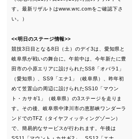
す。最新リザルトは
www.wrc.com
をご確認下さ
い。）
<<明日のステージ情報>>
競技3日目となる8日（土）のデイ3は、愛知県と
岐阜県が戦いの舞台に。午前中は、今年新たに豊
田市の小原エリアに設けられたSS8「オバラ1」
（愛知県）、SS9「エナ1」（岐阜県）、昨年初
めて笠置山の周辺に設けられたSS10「マウン
ト・カサギ1」（岐阜県）の3ステージを走りま
す。その後、岐阜県中津川市の恵那峡ワンダーラ
ンドでのTFZ（タイヤフィッティングゾーン）
で、簡易的なサービスが行われます。午後は
SS11「マウント・カサギ2」、SS12「エナ