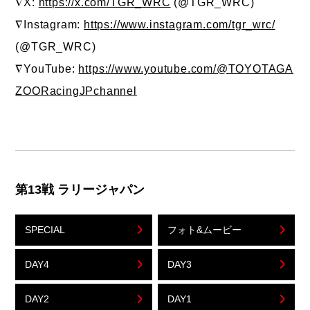
∇X:
https://x.com/TGR_WRC
(@TGR_WRC)
∇Instagram:
https://www.instagram.com/tgr_wrc/
(@TGR_WRC)
∇YouTube:
https://www.youtube.com/@TOYOTAGA
ZOORacingJPchannel
第13戦 ラリージャパン
SPECIAL
フォト&ムービー
DAY4
DAY3
DAY2
DAY1