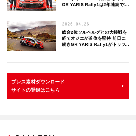
GR YARIS Rally1は2年連続で1-
2-3-4フィニッシュを達成
2026.04.26
総合2位ソルベルグとの大接戦を
経てオジエが首位を堅持 前日に
続きGR YARIS Rally1がトップ5
を占める
プレス素材ダウンロード
サイトの登録はこちら