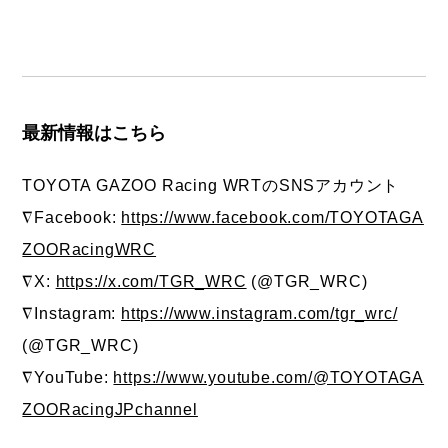
最新情報はこちら
TOYOTA GAZOO Racing WRTのSNSアカウント
∇Facebook:
https://www.facebook.com/TOYOTAGA
ZOORacingWRC
∇X:
https://x.com/TGR_WRC
(@TGR_WRC)
∇Instagram:
https://www.instagram.com/tgr_wrc/
(@TGR_WRC)
∇YouTube:
https://www.youtube.com/@TOYOTAGA
ZOORacingJPchannel