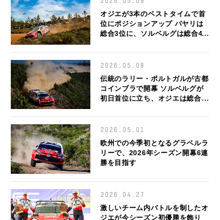
2026.05.09
オジエが3本のベストタイムで首
位にポジションアップ パヤリは
総合3位に、ソルベルグは総合4
位につける
2026.05.08
伝統のラリー・ポルトガルが古都
コインブラで開幕 ソルベルグが
初日首位に立ち、オジエは総合3
位につける
2026.05.01
欧州での今季初となるグラベルラ
リーで、2026年シーズン開幕6連
勝を目指す
2026.04.27
激しいチーム内バトルを制したオ
ジエが今シーズン初優勝を飾り