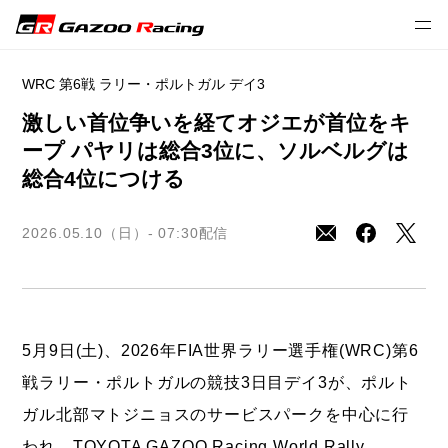
プレスリリース
モータースポーツ
WRC
WRC 第6戦 ラリー・ポルトガル デイ3
激しい首位争いを経てオジエが首位をキ
ープ
パヤリは総合3位に、ソルベルグは
総合4位につける
2026.05.10（日）- 07:30
配信
5月9日(土)、2026年FIA世界ラリー選手権(WRC)第6
戦ラリー・ポルトガルの競技3日目デイ3が、ポルト
ガル北部マトジニョスのサービスパークを中心に行
われ、TOYOTA GAZOO Racing World Rally