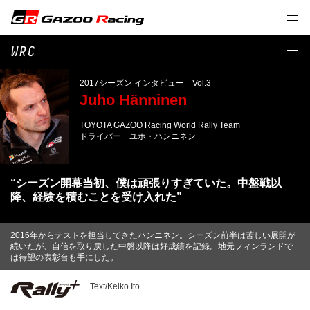
WRC
2017シーズン インタビュー Vol.3
Juho Hänninen
TOYOTA GAZOO Racing World Rally Team
ドライバー ユホ・ハンニネン
“シーズン開幕当初、僕は頑張りすぎていた。中盤戦以
降、経験を積むことを受け入れた”
2016年からテストを担当してきたハンニネン。シーズン前半は苦しい展開が
続いたが、自信を取り戻した中盤以降は好成績を記録。地元フィンランドで
は待望の表彰台も手にした。
Text/Keiko Ito