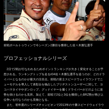
前戦ポールトゥウィンで今シーズン2勝目を獲得した佐々木雅弘選手
プロフェッショナルシリーズ
2日で2戦が行なわれるためポイントランキングが大きく変化することが予
想される。ランキングトップを走る♯34佐々木雅弘選手を追うのが、どのドラ
イバーとなるのかが最大の注目点。前戦の富士スピードウェイラウンドでニ
ューモデルを導入して表彰台を独占したブリヂストンユーザーに対して、ヨ
コハマタイヤやダンロップ、グッドイヤーを履くドライバーがどのように攻
勢を掛けるのかも見所。加えて、前戦で2位と3位を獲得したBRZ勢が再び上
位争いを行なうのかも見物となる。
また、初年度のシリーズチャンピオンで2013年の十勝スピードウェイラウ