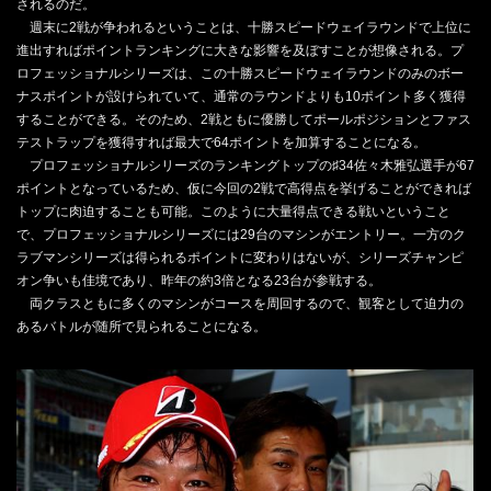
されるのだ。
週末に2戦が争われるということは、十勝スピードウェイラウンドで上位に
進出すればポイントランキングに大きな影響を及ぼすことが想像される。プ
ロフェッショナルシリーズは、この十勝スピードウェイラウンドのみのボー
ナスポイントが設けられていて、通常のラウンドよりも10ポイント多く獲得
することができる。そのため、2戦ともに優勝してポールポジションとファス
テストラップを獲得すれば最大で64ポイントを加算することになる。
プロフェッショナルシリーズのランキングトップの♯34佐々木雅弘選手が67
ポイントとなっているため、仮に今回の2戦で高得点を挙げることができれば
トップに肉迫することも可能。このように大量得点できる戦いということ
で、プロフェッショナルシリーズには29台のマシンがエントリー。一方のク
ラブマンシリーズは得られるポイントに変わりはないが、シリーズチャンピ
オン争いも佳境であり、昨年の約3倍となる23台が参戦する。
両クラスともに多くのマシンがコースを周回するので、観客として迫力の
あるバトルが随所で見られることになる。