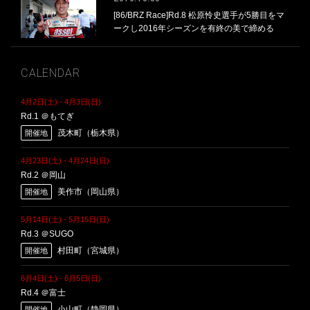
[86/BRZ Race]Rd.8 松原怜史選手が5勝目をマ
ークし2016年シーズンを有終の美で締める
CALENDAR
4月2日(土)
-
4月3日(日)
Rd.1 ＠もてぎ
茂木町（栃木県）
開催地
4月23日(土)
-
4月24日(日)
Rd.2 ＠岡山
美作市（岡山県）
開催地
5月14日(土)
-
5月15日(日)
Rd.3 ＠SUGO
村田町（宮城県）
開催地
6月4日(土)
-
6月5日(日)
Rd.4 ＠富士
小山町（静岡県）
開催地