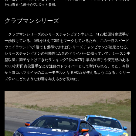
た山野直也選手がスポット参戦
クラブマンシリーズ
クラブマンシリーズのシリーズチャンピオン争いは、♯128松原怜史選手が
一歩抜けている。5戦を終えて3勝をマークしているため、この十勝スピード
ウェイラウンドで1勝でも獲得できればシリーズチャンピオンが確定となる。
シリーズチャンピオンの可能性は5名のドライバーに残っていて、シーズン中
盤以降に調子を上げてきたランキング2位の♯75手塚祐弥選手や安定感のある
♯600小野田貴俊選手などが注目のドライバーとして挙げられる。また、今戦
からヨコハマタイヤのニューモデルとなるA052が使えるようになる。シリー
ズ争いにどのような影響を与えるかが見物だ。