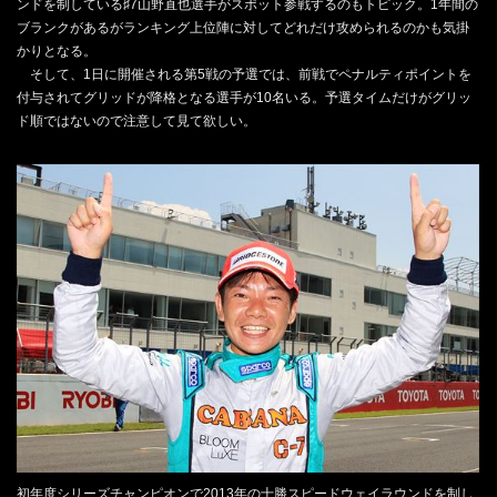
ンドを制している♯7山野直也選手がスポット参戦するのもトピック。1年間の
ブランクがあるがランキング上位陣に対してどれだけ攻められるのかも気掛
かりとなる。
そして、1日に開催される第5戦の予選では、前戦でペナルティポイントを
付与されてグリッドが降格となる選手が10名いる。予選タイムだけがグリッ
ド順ではないので注意して見て欲しい。
初年度シリーズチャンピオンで2013年の十勝スピードウェイラウンドを制し