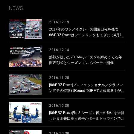
NEWS
2016.12.19
2017年のワンメイクレース開催日程を発表
86/BRZ Raceはツインリンクもてぎにて4月1...
2016.12.14
熱戦が続いた2016年シーズンを締めくくる年
間表彰式とシーズンエンドパーティ開催
2016.11.28
[86/BRZ Race]プロフェッショナル／クラブマ
ン混走の特別戦Round TGRFで近藤翼選手が...
2016.10.30
[86/BRZ Race]Rd.8 シーズン後半の勢いを維持
したまま井口卓人選手がポールトゥウィンで...
2016.10.30