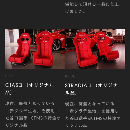
堪能して頂ける一品に仕上
げました。
BRIDE
BRIDE
GIASⅢ（オリジナル
STRADIAⅢ（オリジナ
品）
ル品）
現在、廃盤となっている
現在、廃盤となっている
「赤グラデ生地」を使用し
「赤グラデ生地」を使用し
た谷口選手×KTMSの特注オ
た谷口選手×KTMSの特注オ
リジナル品
リジナル品