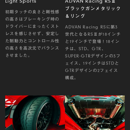
Light Sports
ADVAN Racing RSⅢ
ブラックガンメタリック
初期タッチの良さと剛性感
＆リング
の高さはブレーキング時の
ドライバーにまったくスト
ADVAN Racing RSに第3
レスを感じさせず、安定し
世代となるRSⅢが18インチ
た制動力とコントロール性
と19インチで登場！18イン
の高さを高次元でバランス
チは、STD、GTR、
させました。
SUPER-GTRデザインの3フ
ェイス、19インチはSTDと
GTRデザインの2フェイス
構成。