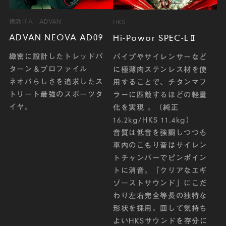
横浜ゴム ADVAN
HKS
ADVAN NEOVA AD09
Hi-Powor SPEC-LⅡ
緻密に設計したトレッドパ
パイプやサイレンサーなど
ターン＆プロファイル
に極薄肉ステンレス材を使
ネオバらしさを追求したス
用することで、チタンマフ
トリート最強のスポーツタ
ラーに匹敵するほどの軽量
イヤ。
化を実現 。（純正
16.2kg/HKS 11.4kg）
音質は低音を強調しつつも
車内のこもり音はサイレン
トチャンバーでピンポイン
トに消音。「クリアなエギ
ゾーストサウンド」にこだ
わり左右完全等長の独特な
形状を採用。回して気持ち
よいHKSサウンドを存分に