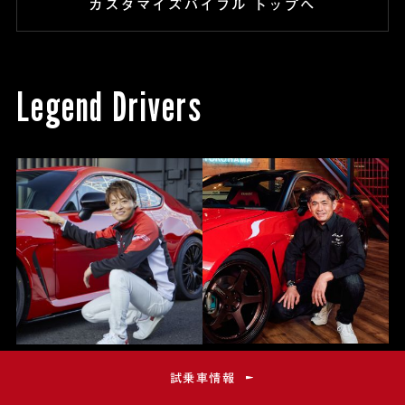
カスタマイズバイブル トップへ
Legend Drivers
織戸 学
佐々木 雅弘
試乗車情報
Manabu Orido
Masahiro Sasaki