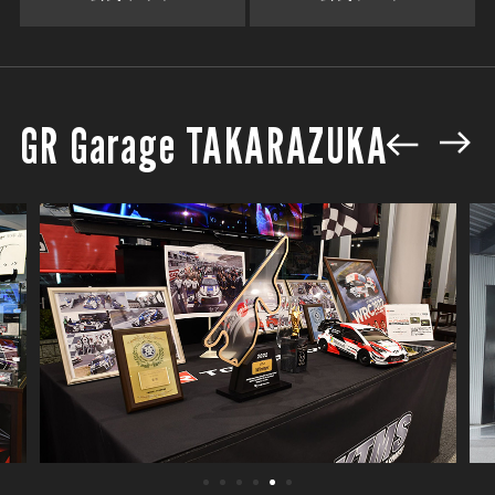
GR Garage TAKARAZUKA
1
2
3
4
5
6