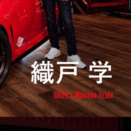
織戸 学
GR86 x Manabu Orido