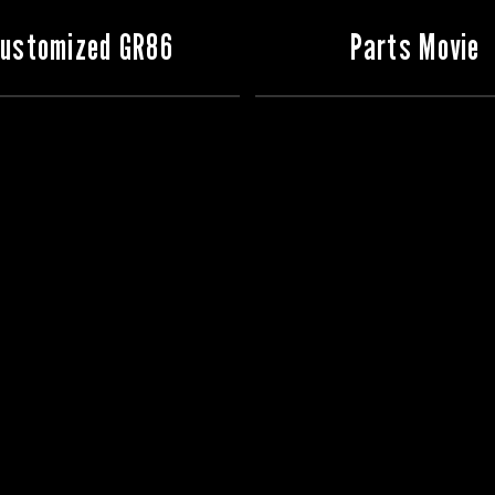
ustomized GR86
Parts Movie