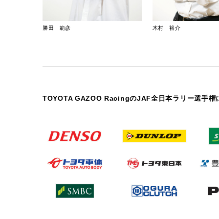
勝田 範彦
木村 裕介
TOYOTA GAZOO RacingのJAF全日本ラ