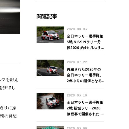
関連記事
2020.08.03
全日本ラリー選手権第
5戦 NISSINラリー丹
後2020 約4カ月ぶり
の全日本ラリー選手権
開催、感染対策を徹底
2020.07.22
して挑み、クラス3位
再編された2020年の
を獲得
全日本ラリー選手権、
ルマを鍛え
2年ぶりの開催となる
丹後から再開
を獲得し
2020.03.16
全日本ラリー選手権第
い通りに操
2戦 新城ラリー2020
無観客で開催された
逆転の発想
2020年初戦、天候の
変化に対応し、クラス
2020.03.06