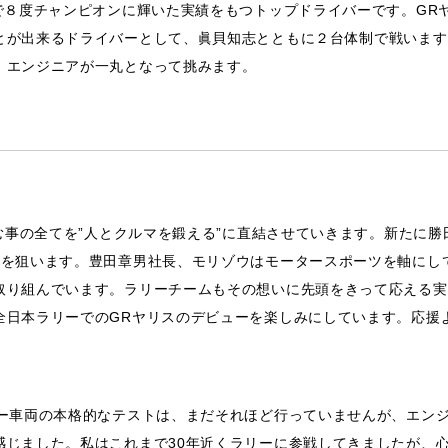
で８度チャンピオンに輝いた実績をもつトップドライバーです。GR
が出来るドライバーとして、眞貝知志とともに２台体制で戦います。
、エンジニアが一丸となって挑みます。
挑む事の全てを”人とクルマを鍛える”に直結させていきます。新たに勝
果を狙います。豊田章男社長、モリゾウはモータースポーツを軸にし
取り組んでいます。ラリーチームもその想いに先頭をきって応える実
全日本ラリーでのGRヤリスのデビューを楽しみにしています。応援
リー車両の本格的なテストは、まだそれほど行っていませんが、エン
感じました。私はこれまで30年近くラリーに参戦してきましたが、