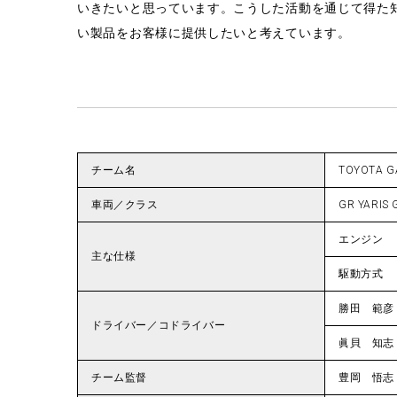
いきたいと思っています。こうした活動を通じて得た
い製品をお客様に提供したいと考えています。
チーム名
TOYOTA G
車両／クラス
GR YARIS 
エンジン
主な仕様
駆動方式
勝田 範彦
ドライバー／コドライバー
眞貝 知志
チーム監督
豊岡 悟志