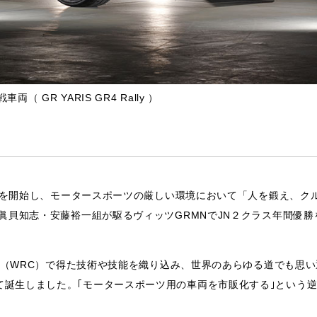
車両（ GR YARIS GR4 Rally ）
参戦を開始し、モータースポーツの厳しい環境において「人を鍛え、ク
は眞貝知志・安藤裕一組が駆るヴィッツGRMNでJN２クラス年間優勝
手権（WRC）で得た技術や技能を織り込み、世界のあらゆる道でも思
て誕生しました。｢モータースポーツ用の車両を市販化する｣という