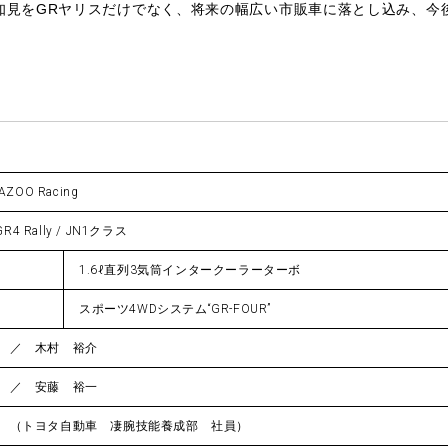
知見をGRヤリスだけでなく、将来の幅広い市販車に落とし込み、今
AZOO Racing
GR4 Rally / JN1クラス
1.6ℓ直列3気筒インタークーラーターボ
スポーツ4WDシステム“GR-FOUR”
 ／ 木村 裕介
 ／ 安藤 裕一
 （トヨタ自動車 凄腕技能養成部 社員）