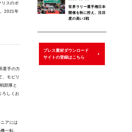
優勝を達成
ヤリスのポ
世界ラリー選手権日本
2021年
開催を秋に控え、注目
度の高い1戦
プレス素材ダウンロード
サイトの登録はこちら
田選手の力
て、モビリ
戦部隊と
よろしくお
ジニアには
心機一転、