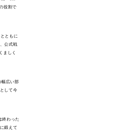
の役割で
手とともに
、公式戦
くましく
の幅広い部
として今
は終わった
に鍛えて