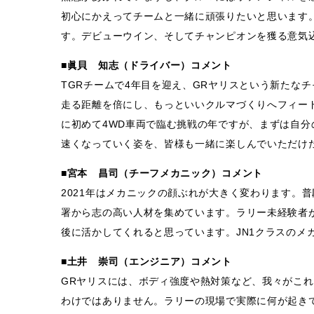
初心にかえってチームと一緒に頑張りたいと思います。
す。デビューウイン、そしてチャンピオンを獲る意気
■眞貝 知志（ドライバー）コメント
TGRチームで4年目を迎え、GRヤリスという新たな
走る距離を倍にし、もっといいクルマづくりへフィー
に初めて4WD車両で臨む挑戦の年ですが、まずは自分
速くなっていく姿を、皆様も一緒に楽しんでいただけ
■宮本 昌司（チーフメカニック）コメント
2021年はメカニックの顔ぶれが大きく変わります。
署から志の高い人材を集めています。ラリー未経験者
後に活かしてくれると思っています。JN1クラスのメ
■土井 崇司（エンジニア）コメント
GRヤリスには、ボディ強度や熱対策など、我々がこ
わけではありません。ラリーの現場で実際に何が起き