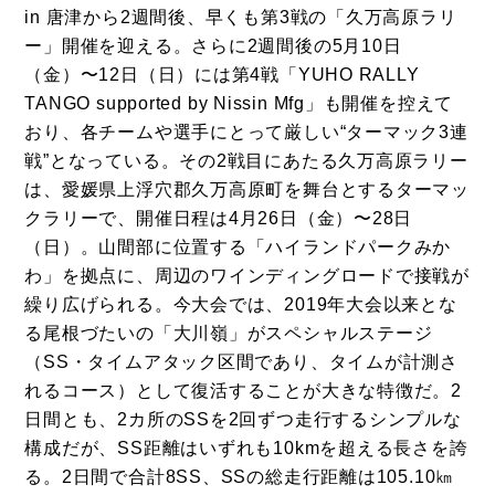
in 唐津から2週間後、早くも第3戦の「久万高原ラリ
ー」開催を迎える。さらに2週間後の5月10日
（金）〜12日（日）には第4戦「YUHO RALLY
TANGO supported by Nissin Mfg」も開催を控えて
おり、各チームや選手にとって厳しい“ターマック3連
戦”となっている。その2戦目にあたる久万高原ラリー
は、愛媛県上浮穴郡久万高原町を舞台とするターマッ
クラリーで、開催日程は4月26日（金）〜28日
（日）。山間部に位置する「ハイランドパークみか
わ」を拠点に、周辺のワインディングロードで接戦が
繰り広げられる。今大会では、2019年大会以来とな
る尾根づたいの「大川嶺」がスペシャルステージ
（SS・タイムアタック区間であり、タイムが計測さ
れるコース）として復活することが大きな特徴だ。2
日間とも、2カ所のSSを2回ずつ走行するシンプルな
構成だが、SS距離はいずれも10kmを超える長さを誇
る。2日間で合計8SS、SSの総走行距離は105.10㎞