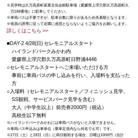
※見学時は久万高原町産業文化会館駐車場（愛媛県上浮穴郡久万高原町久
万188番地）に駐車してください。
※車両パスは不要ですが、駐車台数に限りがあるため先着順となります。
※係員の誘導に従って近隣に迷惑とならないようご協力をお願いします。
詳しくはこちら >>
■DAY-2 4/28(日) セレモニアルスタート
ハイランドパークみかわ内
愛媛県上浮穴郡久万高原町日野浦4446
○セレモニアルスタートへご来場いただける方
事前に車両パスの申し込みを行い、入場料を支払った
方
○入場料（セレモニアルスタート／フィニッシュ見学、
SS観戦、サービスパーク見学を含む）
大人（中学生以上）前売券2000円（税込）
高校生以下無料
※ハイランドパークみかわには車両パスがないと入場できません。
※車両パス申込みは車単位（乗車定員内なら何名でも可）です。
※27日（土）と28日（日）に両日観戦する場合、日曜は1000円（合計