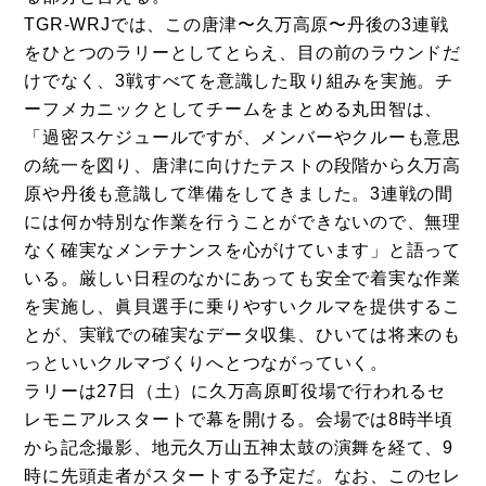
TGR-WRJでは、この唐津〜久万高原〜丹後の3連戦
をひとつのラリーとしてとらえ、目の前のラウンドだ
けでなく、3戦すべてを意識した取り組みを実施。チ
ーフメカニックとしてチームをまとめる丸田智は、
「過密スケジュールですが、メンバーやクルーも意思
の統一を図り、唐津に向けたテストの段階から久万高
原や丹後も意識して準備をしてきました。3連戦の間
には何か特別な作業を行うことができないので、無理
なく確実なメンテナンスを心がけています」と語って
いる。厳しい日程のなかにあっても安全で着実な作業
を実施し、眞貝選手に乗りやすいクルマを提供するこ
とが、実戦での確実なデータ収集、ひいては将来のも
っといいクルマづくりへとつながっていく。
ラリーは27日（土）に久万高原町役場で行われるセ
レモニアルスタートで幕を開ける。会場では8時半頃
から記念撮影、地元久万山五神太鼓の演舞を経て、9
時に先頭走者がスタートする予定だ。なお、このセレ