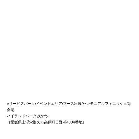
○サービスパーク/イベントエリア/ブース出展/セレモニアルフィニッシュ等
会場
ハイランドパークみかわ
（愛媛県上浮穴郡久万高原町日野浦4384番地）