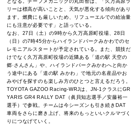
となる。チーフメカニックの丸田智は、「久万高原ラ
リーは標高が高いことと、天気が悪化する傾向があり
ます。燃費にも厳しいため、リフューエルでの給油量
にも注意が必要です」と語っている。
なお、27日（土）の9時から久万高原町役場、28日
（日）の7時45分からハイランドパークみかわでのセ
レモニアルスタートが予定されている。また、競技だ
けでなく久万高原町役場の近隣ある「道の駅 天空の
郷·さんさん」や、ハイランドパークみかわへと向か
う途中にある「道の駅 みかわ」で地元の名産品やお
みやげを探すのも楽しみ方のひとつと言えるだろう。
TOYOTA GAZOO Racing-WRJは、JN-1クラスにGR
YARIS GR4 RALLY DAT（眞貝知志選手／安藤裕一
選手）で参戦。チームは今シーズンも引き続きDAT
車両をさらに磨き上げ、将来のもっといいクルマづく
りにつなげていく。