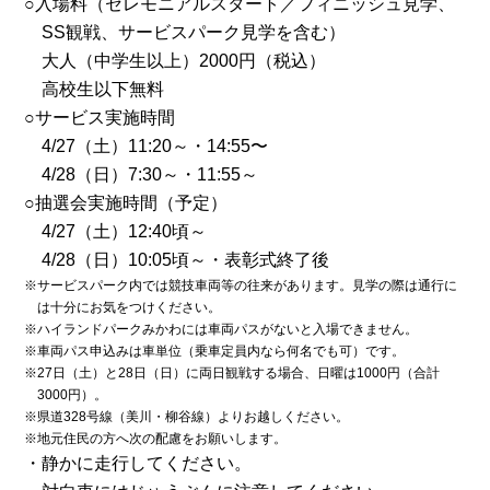
○入場料（セレモニアルスタート／フィニッシュ見学、
SS観戦、サービスパーク見学を含む）
大人（中学生以上）2000円（税込）
高校生以下無料
○サービス実施時間
4/27（土）11:20～・14:55〜
4/28（日）7:30～・11:55～
○抽選会実施時間（予定）
4/27（土）12:40頃～
4/28（日）10:05頃～・表彰式終了後
※サービスパーク内では競技車両等の往来があります。見学の際は通行に
は十分にお気をつけください。
※ハイランドパークみかわには車両パスがないと入場できません。
※車両パス申込みは車単位（乗車定員内なら何名でも可）です。
※27日（土）と28日（日）に両日観戦する場合、日曜は1000円（合計
3000円）。
※県道328号線（美川・柳谷線）よりお越しください。
※地元住民の方へ次の配慮をお願いします。
・静かに走行してください。