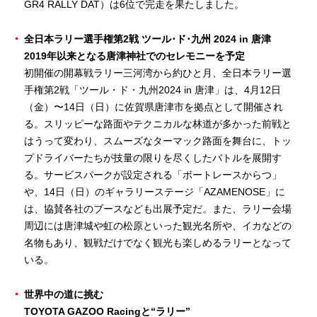
GR4 RALLY DAT）は6位で完走を果たしました。
全日本ラリー選手権第2戦 ツール･ド･九州 2024 in 唐津
2019年以来となる唐津神社でのセレモニーを予定
初開催の開幕戦ラリー三河湾から約ひと月、全日本ラリー選
手権第2戦「ツール・ド・九州2024 in 唐津」は、4月12日
（金）〜14日（日）に佐賀県唐津市を拠点として開催され
る。スリッピーな路面やテクニカルな林道が多かった前戦と
はうって変わり、スムーズなターマック路面を舞台に、トッ
プドライバーたちが技量の限りを尽くしたバトルを展開す
る。サービスパークが設定される「ボートレースからつ」
や、14日（日）のギャラリーステージ「AZAMENOSE」に
は、協賛各社のブースなども出展予定だ。また、ラリー会場
周辺には唐津城や虹の松原といった観光名所や、イカなどの
名物もあり、観戦だけでなく観光も楽しめるラリーとなって
いる。
世界中の道に挑む
TOYOTA GAZOO Racingと“ラリー”