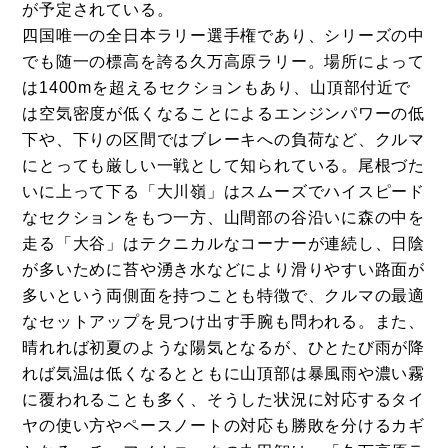
が予定されている。
四国唯一の全日本ラリー選手権であり、シリーズの中
でも随一の標高を誇る久万高原ラリー。場所によって
は1400mを超えるセクションもあり、山頂部付近で
は空気密度が低くなることによるエンジンパワーの低
下や、下りの区間ではブレーキへの負荷など、クルマ
にとっても厳しい一戦として知られている。尾根づた
いに上って下る「大川嶺」はスムーズでハイスピード
なセクションをもつ一方、山間部の谷沿いに森の中を
走る「大谷」はテクニカルなコーナーが連続し、日陰
が多いために苔や湧き水などにより滑りやすい路面が
多いという両側面を持つことも特徴で、クルマの最適
なセットアップを見つけ出す手腕も問われる。また、
晴れれば初夏のような陽気となるが、ひとたび雨が降
れば気温は低くなるとともに山頂部は暴風雨や濃い霧
に覆われることも多く、そうした状況に対応するタイ
ヤの使い方やペースノートの対応も勝敗を分けるカギ