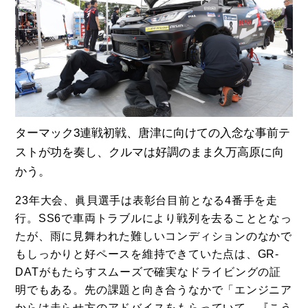
ターマック3連戦初戦、唐津に向けての入念な事前テ
ストが功を奏し、クルマは好調のまま久万高原に向
かう。
23年大会、眞貝選手は表彰台目前となる4番手を走
行。SS6で車両トラブルにより戦列を去ることとなっ
たが、雨に見舞われた難しいコンディションのなかで
もしっかりと好ペースを維持できていた点は、GR-
DATがもたらすスムーズで確実なドライビングの証
明でもある。先の課題と向き合うなかで「エンジニア
からは走らせ方のアドバイスをもらっていて、『こう