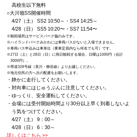
高校生以下無料
○大川嶺SS開催時間
4/27（土） SS2 10:50～・SS4 14:25～
4/28（日） SS5 10:20〜・SS7 11:54〜
※観戦場所はサービスパーク脇のみです。
※ハイランドパークみかわには車両パスがないと入場できません。
※車両パス申込みは車単位（乗車定員内なら何名でも可）です。
※27日（土）と28日（日）に両日観戦する場合、日曜は1000円（合計
3000円）。
※県道328号線（美川・柳谷線）よりお越しください。
※地元住民の方へ次の配慮をお願いします。
・静かに走行してください。
・対向車にはじゅうぶんに注意してください。
・ゆっくり、安全運転してください。
・会場には受付開始時間より30分以上早く到着しないよ
う気をつけてください。
4/27（土） 9：00～
4/28（日） 6：30～
詳しくはこちら >>