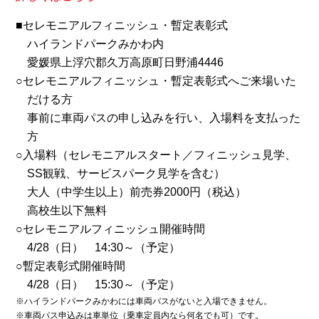
■セレモニアルフィニッシュ・暫定表彰式
ハイランドパークみかわ内
愛媛県上浮穴郡久万高原町日野浦4446
○セレモニアルフィニッシュ・暫定表彰式へご来場いた
だける方
事前に車両パスの申し込みを行い、入場料を支払った
方
○入場料（セレモニアルスタート／フィニッシュ見学、
SS観戦、サービスパーク見学を含む）
大人（中学生以上）前売券2000円（税込）
高校生以下無料
○セレモニアルフィニッシュ開催時間
4/28（日） 14:30～（予定）
○暫定表彰式開催時間
4/28（日） 15:30～（予定）
※ハイランドパークみかわには車両パスがないと入場できません。
※車両パス申込みは車単位（乗車定員内なら何名でも可）です。