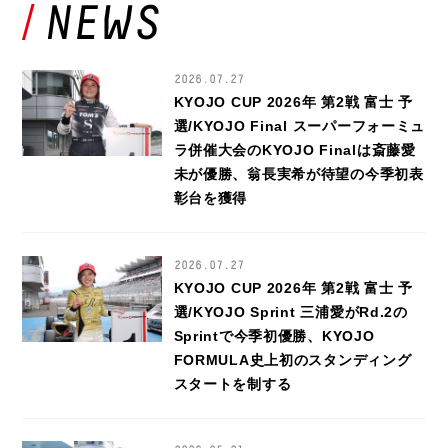
2026.07.27
KYOJO CUP 2026年 第2戦 富士 予
選/KYOJO Final スーパーフォーミュ
ラ併催大会のKYOJO Finalは斎藤愛
未が優勝、翁長実希が待望の今季初表
彰台を獲得
2026.07.27
KYOJO CUP 2026年 第2戦 富士 予
選/KYOJO Sprint 三浦愛がRd.2の
Sprintで今季初優勝、KYOJO
FORMULA史上初のスタンディング
スタートを制する