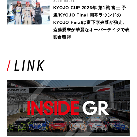
2026.05.21
KYOJO CUP 2026年 第1戦 富士 予
選/KYOJO Final 開幕ラウンドの
KYOJO Finalは富下李央菜が独走、
斎藤愛未が華麗なオーバーテイクで表
彰台獲得