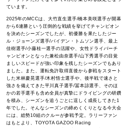
ています。
2025年のMCCは、大竹直生選手/橋本美咲選手が開幕
から6連勝という圧倒的な戦績を挙げてチャンピオン
を決めたシーズンでしたが、初優勝を果たしたジー
ル・ジョーンズ選手/バイデン・トムソン選手、最上
佳樹選手/小藤桂一選手の活躍や、女性ドライバーチ
ャンピオンとなった兼松由奈選手/山下秀選手の目覚
ましいスピードが強い印象を残したシーズンでもあり
ました。また、運転免許取得直後から参戦をスタート
した米林慶晃選手/木村悟士選手や、後半戦で速さと
強さを備えてきた平川真子選手/冨本諒選手、そのほ
かの若手選手も含め全員が真摯にドライビングの研鑽
を積み、シーズンを追うごとに逞しく成長してきた1
年でした。そんなシーズンの締めくくりとなる今大会
には、総勢10組のクルーが参戦予定。ラリーファン
はもとより、TOYOTA GAZOO Racing