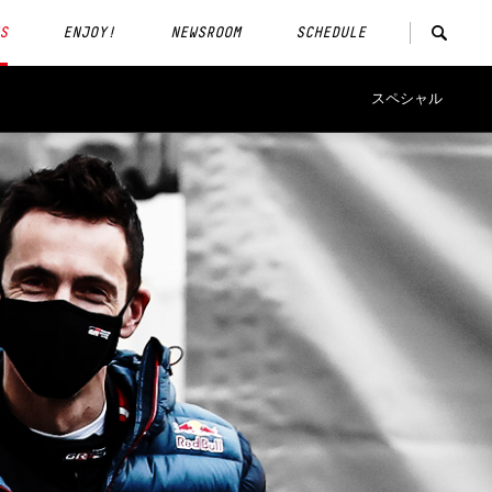
S
ENJOY!
NEWSROOM
SCHEDULE
スペシャル