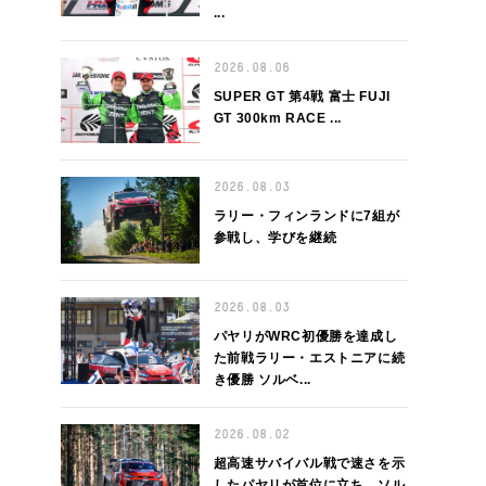
...
2026.08.06
SUPER GT 第4戦 富士 FUJI
GT 300km RACE ...
2026.08.03
ラリー・フィンランドに7組が
参戦し、学びを継続
2026.08.03
パヤリがWRC初優勝を達成し
た前戦ラリー・エストニアに続
き優勝 ソルベ...
2026.08.02
超高速サバイバル戦で速さを示
したパヤリが首位に立ち、ソル