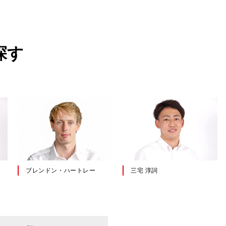
探す
山下 健太
石浦 宏明