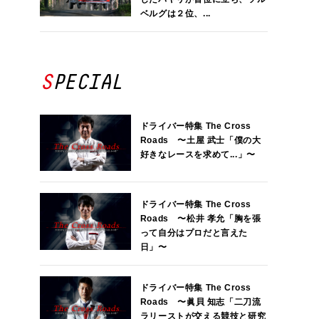
ベルグは２位、...
SPECIAL
ドライバー特集 The Cross
Roads 〜土屋 武士「僕の大
好きなレースを求めて...」〜
ドライバー特集 The Cross
Roads 〜松井 孝允「胸を張
って自分はプロだと言えた
日」〜
ドライバー特集 The Cross
Roads 〜眞貝 知志「二刀流
ラリーストが交える競技と研究