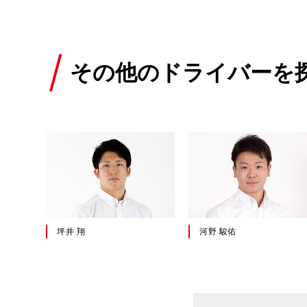
その他のドライバーを
堤 優威
カッレ・ロバンペラ