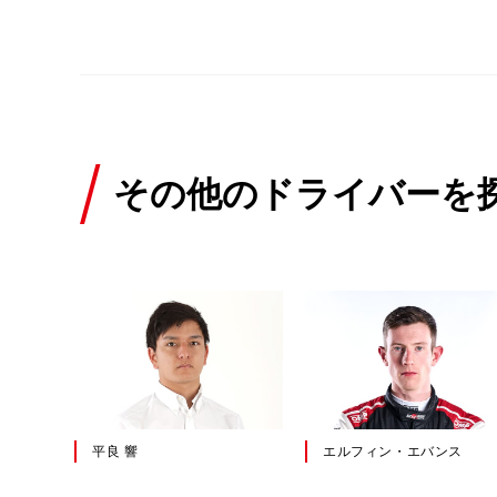
その他のドライバーを
ラシア
宮田 莉朋
勝田 貴元