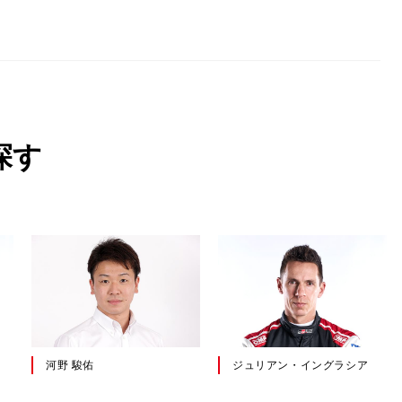
探す
山下 健太
吉本 大樹