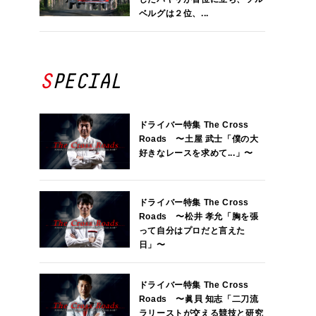
ベルグは２位、...
SPECIAL
ドライバー特集 The Cross
Roads 〜土屋 武士「僕の大
好きなレースを求めて...」〜
ドライバー特集 The Cross
Roads 〜松井 孝允「胸を張
って自分はプロだと言えた
日」〜
ドライバー特集 The Cross
Roads 〜眞貝 知志「二刀流
ラリーストが交える競技と研究