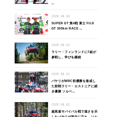
...
2026.08.06
SUPER GT 第4戦 富士 FUJI
GT 300km RACE ...
2026.08.03
ラリー・フィンランドに7組が
参戦し、学びを継続
2026.08.03
パヤリがWRC初優勝を達成し
た前戦ラリー・エストニアに続
き優勝 ソルベ...
2026.08.02
超高速サバイバル戦で速さを示
したパヤリが首位に立ち、ソル