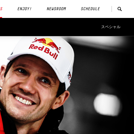
S
ENJOY!
NEWSROOM
SCHEDULE
スペシャル