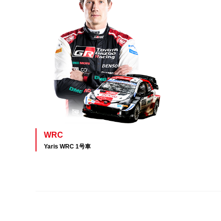
WRC
Yaris WRC 1号車