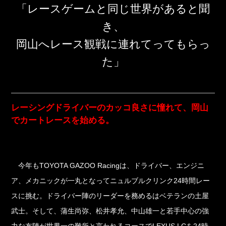
「レースゲームと同じ世界があると聞
き、
岡山へレース観戦に連れてってもらっ
た」
レーシングドライバーのカッコ良さに憧れて、岡山
でカートレースを始める。
今年もTOYOTA GAZOO Racingは、ドライバー、エンジニ
ア、メカニックが一丸となってニュルブルクリンク24時間レー
スに挑む。ドライバー陣のリーダーを務めるはベテランの土屋
武士。そして、蒲生尚弥、松井孝允、中山雄一と若手中心の強
力な布陣が世界一の難所と言われるコースでLEXUS LCを24時