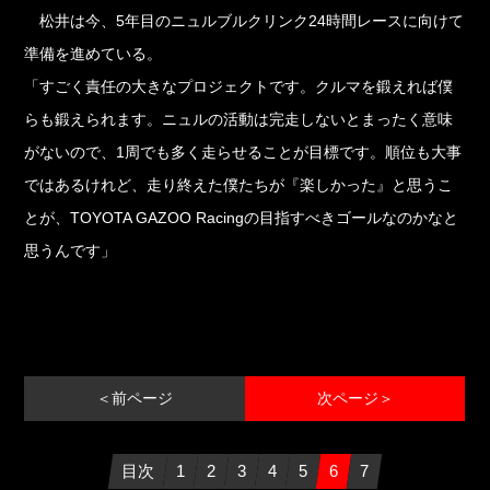
松井は今、5年目のニュルブルクリンク24時間レースに向けて
準備を進めている。
「すごく責任の大きなプロジェクトです。クルマを鍛えれば僕
らも鍛えられます。ニュルの活動は完走しないとまったく意味
がないので、1周でも多く走らせることが目標です。順位も大事
ではあるけれど、走り終えた僕たちが『楽しかった』と思うこ
とが、TOYOTA GAZOO Racingの目指すべきゴールなのかなと
思うんです」
＜前ページ
次ページ＞
目次
1
2
3
4
5
6
7