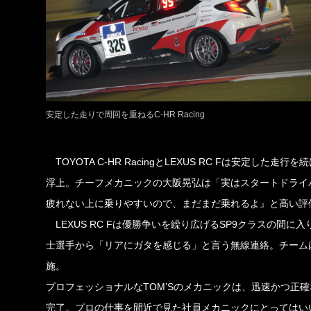
安定した走りで周回を重ねるC-HR Racing
TOYOTA C-HR RacingとLEXUS RC Fは安定した走行
浮上。チーフメカニックの大阪晃弘は「実はスタートドライ
疲れない上に乗りやすいので、まだまだ乗れるよ』と高い評
LEXUS RC Fは優勝争いを繰り広げるSP9クラスの間に
士選手から「リアにガタを感じる」と言う無線連絡。チーム
施。
プロフェッショナルなTOM’Sのメカニックは、迅速かつ正
完了。プロの仕事を間近で見た社員メカニックにとってはい