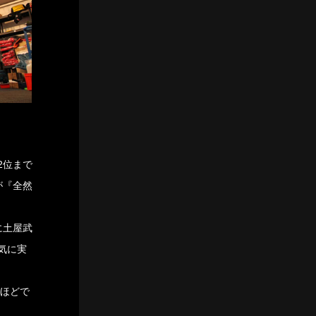
ス2位まで
が『全然
に土屋武
気に実
分ほどで