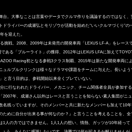
舞台。大事なことは言葉やデータでクルマ作りを議論するのではなく、
トドライバーの成瀬弘とモリゾウが活動を始めた“いいクルマづくり”の
0年を迎えた。
戦、2008、2009年は未発売の開発車両「LEXUS LF-A」をレース
ある「ブルーライト」の獲得、2012年はLEXUS LFAに加えてTOYOTA
AZOO Racing初となる参戦3クラス制覇、2015年は新たな開発車両に
ニュルブルクリンクは様々なドラマや課題をチームに与えた。長いよう
る」と言う目的は、参戦開始以来全くブレていない。
時50分に行なわれたドライバー、メカニック、チーム関係者全員が参加す
2007年、成瀬さん以外はレースと言うことを知らない素人集団がニ
数名残っていますが、そのメンバーと共に新たなメンバーも加えて10年
のために自分が出来る事が何なのか？』と言うことを考えることを、全
1人の力ではできません。1人1人の想い、情熱、ガッツが10年経って
っているのでしょう。みんなに感謝したいです。決勝では何が起きるか解りませんが