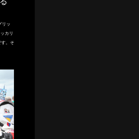
れる
グリッ
シッカリ
です。そ