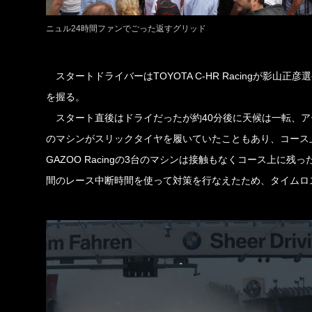
ニュル24時間ファンでごった返すグリッド
スタートドライバーはTOYOTA C-HR Racingが影山正彦
を握る。
スタート直後はドライだったが約40分後に天候は一転、ア
のマシンがスリックタイヤを履いていたこともあり、コース上
GAZOO Racingの3台のマシンは接触もなくコース上に残
間のレース中断時間を使って対策を行なえたため、タイムロ