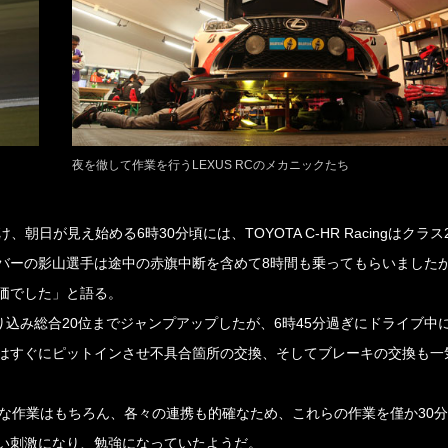
夜を徹して作業を行うLEXUS RCのメカニックたち
を続け、朝日が見え始める6時30分頃には、TOYOTA C-HR Racingはクラ
バーの影山選手は途中の赤旗中断を含めて8時間も乗ってもらいました
価でした」と語る。
入り込み総合20位までジャンプアップしたが、6時45分過ぎにドライブ中
はすぐにピットインさせ不具合箇所の交換、そしてブレーキの交換も一
確な作業はもちろん、各々の連携も的確なため、これらの作業を僅か30
い刺激になり、勉強になっていたようだ。