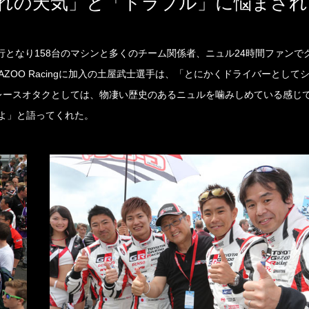
大荒れの天気」と「トラブル」に悩まさ
行となり158台のマシンと多くのチーム関係者、ニュル24時間ファンで
AZOO Racingに加入の土屋武士選手は、「とにかくドライバーとして
レースオタクとしては、物凄い歴史のあるニュルを噛みしめている感じ
よ」と語ってくれた。