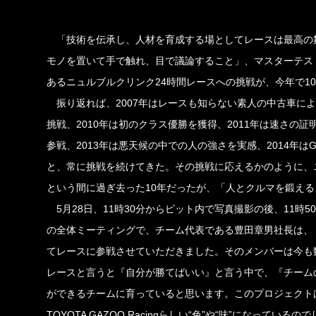
「技術を伝承し、人材を育成する場としてレースは最高の
モノを置いて手で触れ、目で議論すること」、マスターテス
あるニュルブルクリンク24時間レースへの挑戦が、今年で1
振り返れば、2007年はレースも知らない素人の中古車による挑
挑戦、2010年は初のクラス優勝を獲得、2011年は速さの証明で
参戦、2013年は悪天候の中での人の強さを実感、2014年はG
と、常に挑戦を続けてきた。その挑戦に応えるかのように、
という間に過ぎ去った10年だったが、「人とクルマを鍛え
5月28日、11時30分からピット内で写真撮影の後、11
の全体ミーティングで、チーム代表である豊田章男社長は、「
てレースに参戦させていただきました。そのメンバーは今も
レースと言うと『自分が勝てばいい』と言う中で、『チーム
ができるチームに育っていると思います。このプロジェクトは
TOYOTA GAZOO Racingらしい“色”や“味”にな