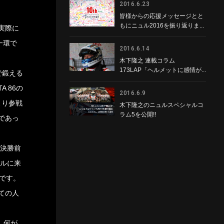
2016.6.23
皆様からの応援メッセージとと
もにニュル2016を振り返りま...
実際に
一環で
2016.6.14
木下隆之 連載コラム
173LAP「ヘルメットに感情が...
で鍛える
 86の
2016.6.9
より参戦
木下隆之のニュルスペシャルコ
ラム5を公開!!
であっ
る決勝前
ュルに来
です。
ての人
、何が