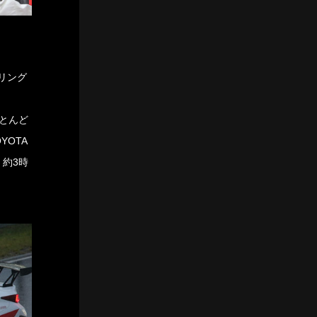
アリング
とんど
OTA
、約3時