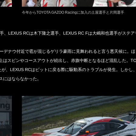
今年からTOYOTA GAZOO Racingに加入の土屋選手と片岡選手
選手、LEXUS RCは木下隆之選手、LEXUS RC Fは大嶋和也選手がステ
ーデナウ付近で雹が混じるゲリラ豪雨に見舞われると言う悪天候に。ほ
はスピンやコースアウトが続出し、赤旗中断となるほど混乱した。TOY
ったが、LEXUS RCはピットに戻る際に駆動系のトラブルが発生。しかし
スにはならなかった。