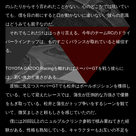
のふたりからそう言われたことがない。心のどこかでは呟いてい
ても、僕を目の前にすると口が動かないに違いない。彼らの意識
はどうみても親子なのだ。
それでもこれだけははっきり言える。今年のチームRCのドライ
バーラインナップは、ものすごくバランスが取れていると確信す
る。
TOYOTA GAZOO Racingを離れればスーパーGTを戦う彼らに
は、若い体力と速さがある。
渡独に先立つスーパーGTでも松井はポールポジションを獲得し
ている。そして迎えたレースでは、蒲生が圧倒的な力強さで優勝
をもぎ取っている。松井と蒲生がトップ争いをするシーンを観て
いて、微笑ましさと頼もしさを感じていたのだ。
僕には20回以上のニュルブルクリンク参戦で積み重ねてきた経
験がある。性格も熟知している。キャラクターもお互いの不足を