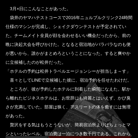
3月×日にこんなことがあった。
袋井のヤマハテストコースで2016年ニュルブルクリンク24時間
仕様のマシンが完成し、シェイクダウンテストが予定されてい
た。チームメイト全員が顔を会わせるいい機会だったから、前の
晩に決起大会を呼びかけた。となると宿泊地がバラバラなのも便
が悪いから、誰かがまとめろということになった。すると爽やか
に立候補したのが松井だった。
「ホテルの予約は松井トラベルエージョンシーが担当しま～す」
喜々としてLINEで立候補した彼に、宿泊予約を任せたわけだ。
ところが、彼が予約したホテルに到着した瞬間になえた。駅か
ら離れたビジネスホテルは、お世辞にも綺麗とはいえず、かび臭
さが充満していた。部屋は狭く、アスリートの体を癒すには無理
があった。
贅沢をする気はもうとうないが、簡易宿泊所よりはちょっとマ
シといったレベル。宿泊費は一泊につき数千円である。これから