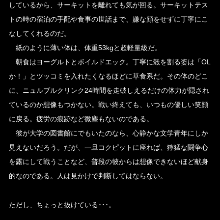
しているから、サーキットを離れても気が回る。サーキットテス
トの時の宿泊の手配や食事の世話まで、嫌な顔をせずに丁寧にこ
なしてくれるのだ。
紙のように薄い体は、体重53kgと超軽量級だ。
朝食はヨーグルトとボイルドエック。丁寧に殻を割る姿は「OL
か！」とツッコミを入れたくなるほどに草食系だ。その体のどこ
に、ニュルブルクリンク24時間を走破しえるだけの体力が隠され
ているのか想像もつかない。戦い終えても、いつもの優しい笑顔
に戻る。疲労の痕跡など微塵もないのである。
彼が大学の図書館にでもいたのなら、心静かな文学青年にしか
見えないだろう。だが、一旦コクピットに座れば、獰猛な闘争心
を露にして戦うことなど、普段の彼からは想像できないほど献身
的なのである。人は見かけで判断してはならない。
ただし、ちょっと抜けている･･･。