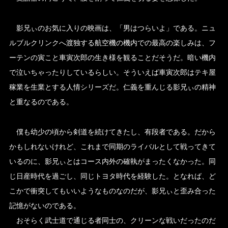
影兄ぃのお気に入りの映画は、「男はつらいよ」である。ニュ
ルブルクリンクへ渡独する航空機の機内での最高の楽しみは、フ
ーテンの寅こと車寅次郎の生き様を観ることだそうだ。暗い機内
で泣いちゃったりしているらしい。そういえば車寅次郎はテキ屋
稼業を生業とする人情シリーズだ。仁義を重んじる影兄ぃの精神
と重なるのである。
僕も幼少の頃から剣道を続けてきたし、有段者である。だから
かもしれないけれど、これまで同期のライバルとして戦ってきて
いるのに、影兄ぃとはコース内外の確執がまったくなかった。同
じ日産時代を過ごし、同じトヨタ時代を経験した。となれば、ど
こかで衝突してもいいようなものなのだが、影兄ぃと歪み合った
記憶がないのである。
おそらく武士道で通じる者同士の、クリーンな戦いだったのだ