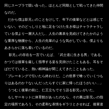
同じスープラで競い合った。ほとんど同期として戦ってきた仲間
なのだ。
だから僕は影兄ぃのことをけして、年下の後輩などとは感じて
いない。そのどっしりと地に足をつけた生き様はチャラチャラし
ている僕より一層大人だし、人生の裏表を見続けてきたかのよう
な重厚な物腰から、人生の先輩のような気がしている。僕よりも
あきらかに落ち着いているのだ。
影兄ぃの存在を一言でいえば、「武士道に生きる男」である。
かつては後輩を厳しく指導する姿を見掛けたこともある。耳をそ
ばだてていると、熱い精神論が聞こえてきたこともあった。
「ブレーキングで引いたら終わりだ。この世界で喰っていくつも
りはあるのか？ないんだったらすぐに家に帰ったほうがいい…」
うつむく後輩の前に、仁王立ちでそう語る影兄ぃがいた。
もしサーキットに体育館があったのなら、その裏は影兄ぃの指
定の場所であろう。その柔和な表情をギラリとさせれば、後輩達