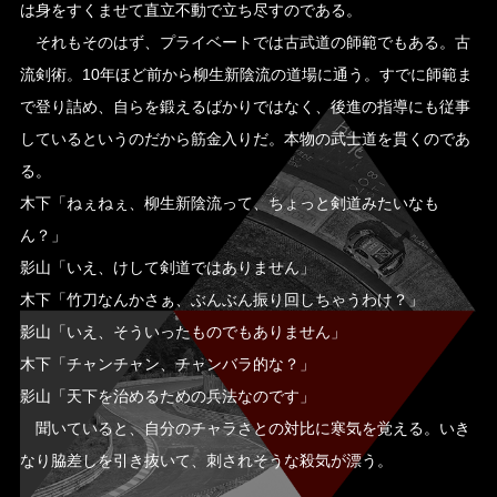
は身をすくませて直立不動で立ち尽すのである。
それもそのはず、プライベートでは古武道の師範でもある。古
流剣術。10年ほど前から柳生新陰流の道場に通う。すでに師範ま
で登り詰め、自らを鍛えるばかりではなく、後進の指導にも従事
しているというのだから筋金入りだ。本物の武士道を貫くのであ
る。
木下「ねぇねぇ、柳生新陰流って、ちょっと剣道みたいなも
ん？」
影山「いえ、けして剣道ではありません」
木下「竹刀なんかさぁ、ぶんぶん振り回しちゃうわけ？」
影山「いえ、そういったものでもありません」
木下「チャンチャン、チャンバラ的な？」
影山「天下を治めるための兵法なのです」
聞いていると、自分のチャラさとの対比に寒気を覚える。いき
なり脇差しを引き抜いて、刺されそうな殺気が漂う。