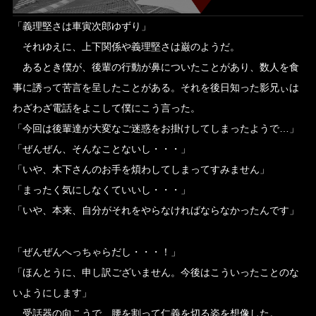
「義理堅さは車寅次郎ゆずり」
それゆえに、上下関係や義理堅さは巌のようだ。
あるとき僕が、後輩の行動が鼻についたことがあり、数人を食
事に誘って苦言を呈したことがある。それを後日知った影兄ぃは
わざわざ電話をよこして僕にこう言った。
「今回は後輩達が大変なご迷惑をお掛けしてしまったようで…」
「ぜんぜん、そんなことないし・・・」
「いや、木下さんのお手を煩わしてしまってすみません」
「まったく気にしなくていいし・・・」
「いや、本来、自分がそれをやらなければならなかったんです」
「ぜんぜんへっちゃらだし・・・！」
「ほんとうに、申し訳ございません。今後はこういったことのな
いようにします」
受話器の向こうで、腰を割って仁義を切る姿を想像した。