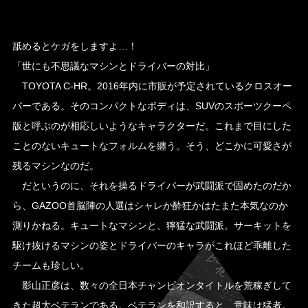
舐めるとケガをしますよ…！
「世にも不思議なマシンとドライバーの対比」
TOYOTA C-HR。2016年内に市販が予定されているクロスオー
バーである。そのコンパクトなボディは、SUVのスポーツクーペ
版と呼ぶのが相応しいようなキャラクターだ。これまで目にした
ことのないキュートなフォルムを纏う。そう、どこかに可愛さが
残るマシンなのだ。
だというのに、それを操るドライバーが武闘派で固めたのだか
ら、GAZOO首脳陣の人選はシャレか酔狂かはたまた本気なのか
測りかねる。キュートなマシンと、獰猛な武闘派。サーキットを
駆け抜けるマシンの姿とドライバーのキャラがこれほど乖離した
チームも珍しい。
影山正彦は、数々の全日本チャンピオンタイトルを荒稼ぎして
きた超大ベテランである。ベテランを和訳すると、意味は猛者。