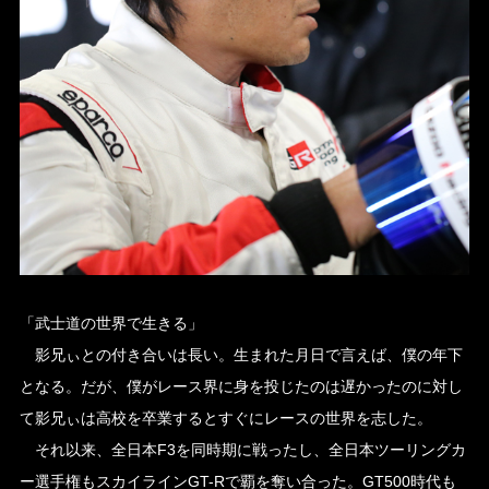
「武士道の世界で生きる」
影兄ぃとの付き合いは長い。生まれた月日で言えば、僕の年下
となる。だが、僕がレース界に身を投じたのは遅かったのに対し
て影兄ぃは高校を卒業するとすぐにレースの世界を志した。
それ以来、全日本F3を同時期に戦ったし、全日本ツーリングカ
ー選手権もスカイラインGT-Rで覇を奪い合った。GT500時代も