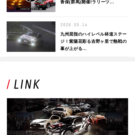
香保(群馬)開催!ラリーツ...
2026.05.14
九州屈指のハイレベル林道ステー
ジ！紫陽花彩る吉野ヶ里で熱戦の
幕が上がる...