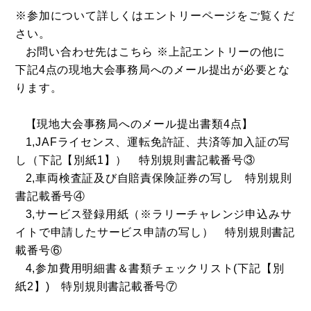
※参加について詳しくは
エントリーページ
をご覧くだ
さい。
お問い合わせ先は
こちら
※上記エントリーの他に
下記4点の現地大会事務局へのメール提出が必要とな
ります。
【現地大会事務局へのメール提出書類4点】
1,JAFライセンス、運転免許証、共済等加入証の写
し（下記【別紙1】） 特別規則書記載番号③
2,車両検査証及び自賠責保険証券の写し 特別規則
書記載番号④
3,サービス登録用紙（※ラリーチャレンジ申込みサ
イトで申請したサービス申請の写し） 特別規則書記
載番号⑥
4,参加費用明細書＆書類チェックリスト(下記【別
紙2】) 特別規則書記載番号⑦