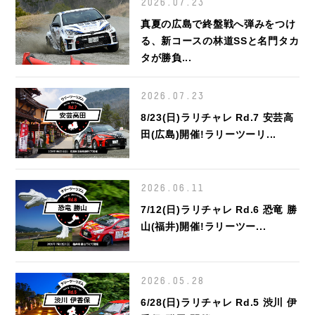
2026.07.23
真夏の広島で終盤戦へ弾みをつけ
る、新コースの林道SSと名門タカ
タが勝負...
2026.07.23
8/23(日)ラリチャレ Rd.7 安芸高
田(広島)開催!ラリーツーリ...
2026.06.11
7/12(日)ラリチャレ Rd.6 恐竜 勝
山(福井)開催!ラリーツー...
2026.05.28
6/28(日)ラリチャレ Rd.5 渋川 伊