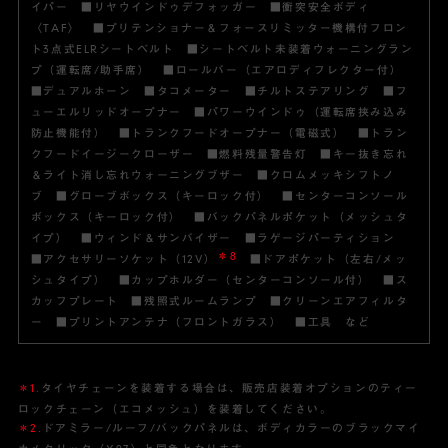
イパー ■リヤウインドゥデフォッガー ■衝突安全ボディ
〈TAF〉 ■プリテンショナー＆フォースリミッター機構付フロン
ト3点式ELRシートベルト ■シートベルト未装着ウォーニングラン
プ（運転席/助手席） ■ロールバー（エアロディフレクター付）
■デュアルホーン ■タコメーター ■チルトステアリング ■フ
ューエルリッドオープナー ■パワーウインドゥ（運転席挟み込み
防止機能付） ■トランクフードオープナー（電磁式） ■トラン
クフードイージークローザー ■燃料残量警告灯 ■キー抜き忘れ
＆ライト消し忘れウォーニングブザー ■クロムメッキシフトノ
ブ ■グローブボックス（キーロック付） ■センターコンソール
ボックス（キーロック付） ■バックパネルポケット（メッシュタ
イプ） ■ウィンド＆サンバイザー ■ラゲージパーティション
＊8
■アクセサリーソケット（12V）
■ドアポケット（左右/メッ
シュタイプ） ■カップホルダー（センターコンソール付） ■ス
カッフプレート ■残照式ルームランプ ■クリーンエアフィルタ
ー ■プリントアンテナ（フロントガラス） ■工具 など
＊1.
タイヤチェーンを装着する場合は、販売店装着オプションのティー
ロックチェーン（エコメッシュ）を装着してください。
＊2.
ドアミラー/ルーフ/バックパネルは、ボディカラーのブラックマイ