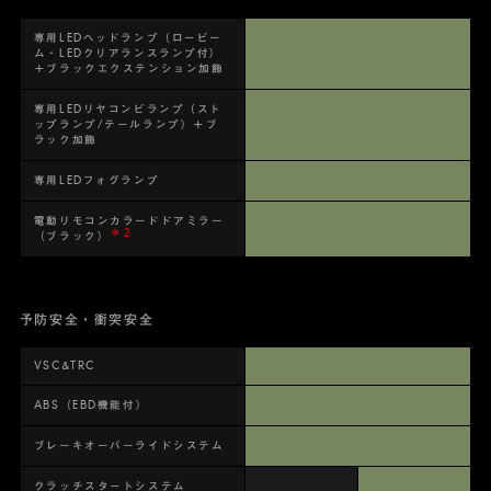
専用LEDヘッドランプ（ロービー
ム・LEDクリアランスランプ付）
＋ブラックエクステンション加飾
専用LEDリヤコンビランプ（スト
ップランプ/テールランプ）＋ブ
ラック加飾
専用LEDフォグランプ
電動リモコンカラードドアミラー
＊2
（ブラック）
予防安全・衝突安全
VSC&TRC
ABS（EBD機能付）
ブレーキオーバーライドシステム
クラッチスタートシステム