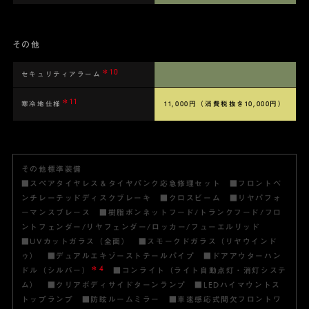
その他
＊10
セキュリティアラーム
＊11
寒冷地仕様
11,000円
（消費税抜き10,000円）
その他標準装備
■スペアタイヤレス＆タイヤパンク応急修理セット ■フロントベ
ンチレーテッドディスクブレーキ ■クロスビーム ■リヤパフォ
ーマンスブレース ■樹脂ボンネットフード/トランクフード/フロ
ントフェンダー/リヤフェンダー/ロッカー/フューエルリッド
■UVカットガラス（全面） ■スモークドガラス（リヤウインド
ゥ） ■デュアルエキゾーストテールパイプ ■ドアアウターハン
＊4
ドル（シルバー）
■コンライト（ライト自動点灯・消灯システ
ム） ■クリアボディサイドターンランプ ■LEDハイマウントス
トップランプ ■防眩ルームミラー ■車速感応式間欠フロントワ