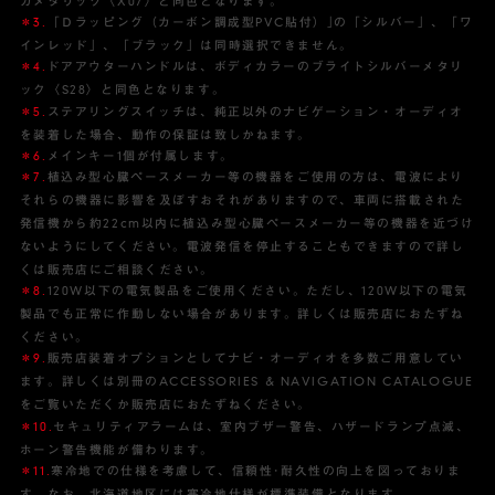
カメタリック〈X07〉と同色となります。
＊3.
「Ｄラッピング（カーボン調成型PVC貼付）｣の「シルバー」、「ワ
インレッド」、「ブラック」は同時選択できません。
＊4.
ドアアウターハンドルは、ボディカラーのブライトシルバーメタリ
ック〈S28〉と同色となります。
＊5.
ステアリングスイッチは、純正以外のナビゲーション・オーディオ
を装着した場合、動作の保証は致しかねます。
＊6.
メインキー1個が付属します。
＊7.
植込み型心臓ペースメーカー等の機器をご使用の方は、電波により
それらの機器に影響を及ぼすおそれがありますので、車両に搭載された
発信機から約22cm以内に植込み型心臓ペースメーカー等の機器を近づけ
ないようにしてください。電波発信を停止することもできますので詳し
くは販売店にご相談ください。
＊8.
120W以下の電気製品をご使用ください。ただし、120W以下の電気
製品でも正常に作動しない場合があります。詳しくは販売店におたずね
ください。
＊9.
販売店装着オプションとしてナビ・オーディオを多数ご用意してい
ます。詳しくは別冊のACCESSORIES & NAVIGATION CATALOGUE
をご覧いただくか販売店におたずねください。
＊10.
セキュリティアラームは、室内ブザー警告、ハザードランプ点滅、
ホーン警告機能が備わります。
＊11.
寒冷地での仕様を考慮して、信頼性･耐久性の向上を図っておりま
す。なお、北海道地区には寒冷地仕様が標準装備となります。