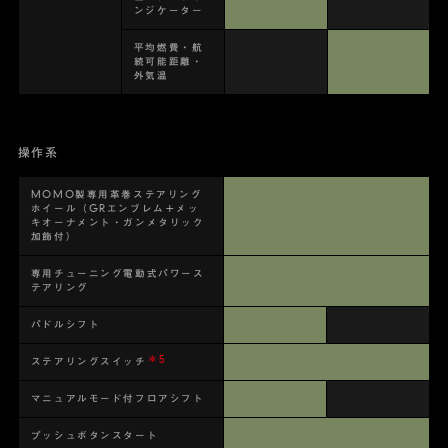
ンジケーター
平均燃費・航
続可能距離・
外気温
操作系
MOMO製専用革巻ステアリング
ホイール（GRエンブレム＋メッ
キオーナメント・ガンメタリック
加飾付）
専用チューニング電動式パワース
テアリング
パドルシフト
＊5
ステアリングスイッチ
マニュアルモード付フロアシフト
プッシュボタンスタート