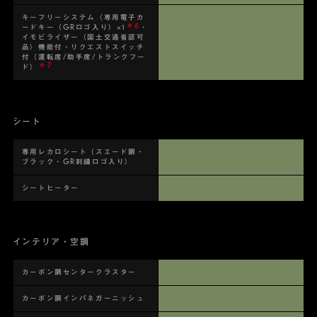
キーフリーシステム〈専用電子カ
＊6
ードキー（GRロゴ入り）×1
・
イモビライザー（国土交通省認可
品）機能付・リクエストスイッチ
付（運転席/助手席/トランクフー
＊7
ド）
シート
専用レカロシート（スエード調・
ブラック・GR刺繍ロゴ入り）
シートヒーター
インテリア・空調
カーボン調センタークラスター
カーボン調インパネガーニッシュ