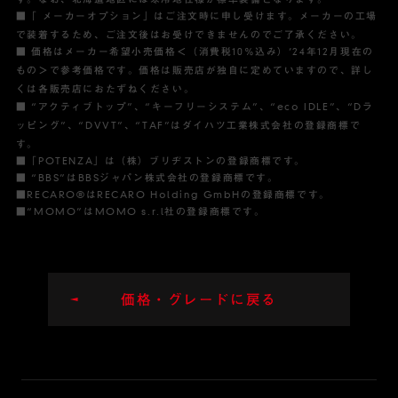
■「 メーカーオプション」はご注文時に申し受けます。メーカーの工場
で装着するため、ご注文後はお受けできませんのでご了承ください。
■ 価格はメーカー希望小売価格＜（消費税10％込み）’24年12月現在の
もの＞で参考価格です。価格は販売店が独自に定めていますので、詳し
くは各販売店におたずねください。
■ “アクティブトップ”、“キーフリーシステム”、“eco IDLE”、“Dラ
ッピング”、“DVVT”、“TAF”はダイハツ工業株式会社の登録商標で
す。
■「POTENZA」は（株）ブリヂストンの登録商標です。
■ “BBS”はBBSジャパン株式会社の登録商標です。
■RECARO®はRECARO Holding GmbHの登録商標です。
■“MOMO”はMOMO s.r.l社の登録商標です。
価格・グレードに戻る