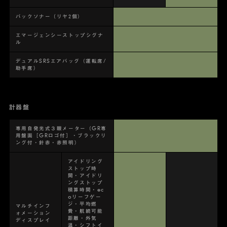
バックソナー（リヤ2個）
エマージェンシーストップシグナ
ル
デュアルSRSエアバッグ（運転席/
助手席）
計器盤
専用自発光式３眼メーター（GR専
用盤面［GRロゴ付］・ブラックリ
ング付・針赤・赤照明）
アイドリング
ストップ時
間・アイドリ
ングストップ
積算時間・ec
oリーフゲー
ジ・平均燃
マルチインフ
費・航続可能
ォメーション
距離・外気
ディスプレイ
温・シフトイ