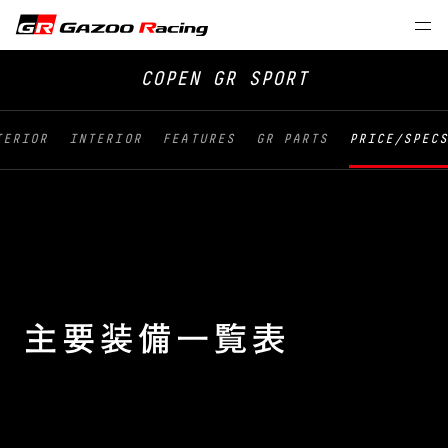
COPEN GR SPORT
TERIOR
INTERIOR
FEATURES
GR PARTS
PRICE/SPEC
主要装備一覧表