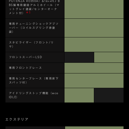
POTENZA RE050A）&16×4½J B
BS製専用鍛造アルミホイール（マ
ットグレイ塗装/センターオーナ
＊1
メント付）
専用チューニングショックアブソ
ーバー（コイルスプリング赤塗
装）
スタビライザー（フロント/リ
ヤ）
フロントスーパーLSD
専用フロントブレース
専用センターブレース（専用床下
スパッツ付）
アイドリングストップ機能（eco
IDLE）
エクステリア