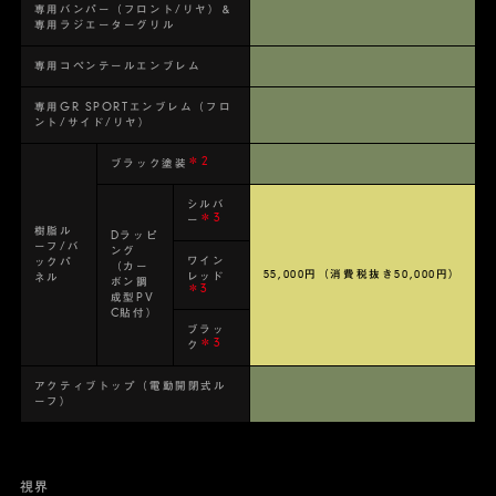
専用バンパー（フロント/リヤ）＆
専用ラジエーターグリル
専用コペンテールエンブレム
専用GR SPORTエンブレム（フロ
ント/サイド/リヤ）
＊2
ブラック塗装
シルバ
＊3
ー
樹脂ル
Dラッピ
ーフ/バ
ング
ワイン
ックパ
（カー
55,000円
（消費税抜き50,000円）
レッド
ネル
ボン調
＊3
成型PV
C貼付）
ブラッ
＊3
ク
アクティブトップ（電動開閉式ル
ーフ）
視界