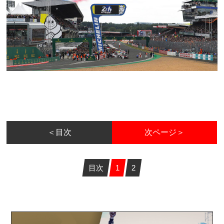
＜目次
次ページ＞
目次
1
2