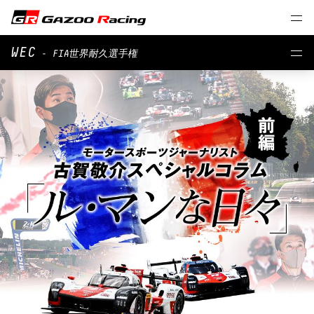
WEC
- FIA世界耐久選⼿権